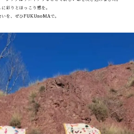
しに彩りとほっこり感を。
いを、ぜひFUKUnoMAで。